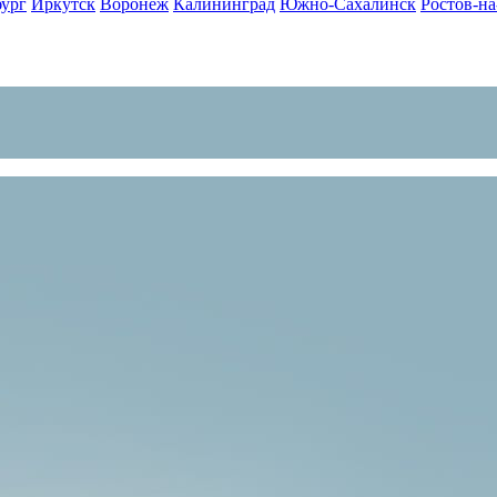
бург
Иркутск
Воронеж
Калининград
Южно-Сахалинск
Ростов-н