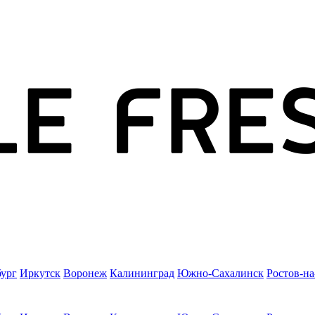
бург
Иркутск
Воронеж
Калининград
Южно-Сахалинск
Ростов-н