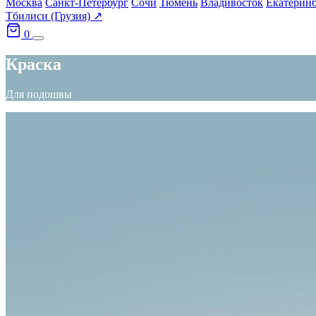
Москва
Санкт-Петербург
Сочи
Тюмень
Владивосток
Екатерин
Тбилиси (Грузия) ↗
0
Краска
Для подошвы