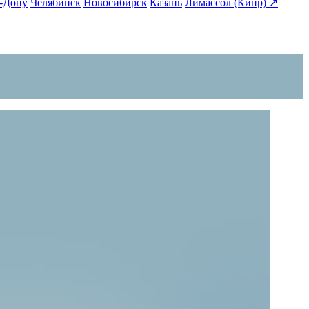
а-Дону
Челябинск
Новосибирск
Казань
Лимассол (Кипр) ↗