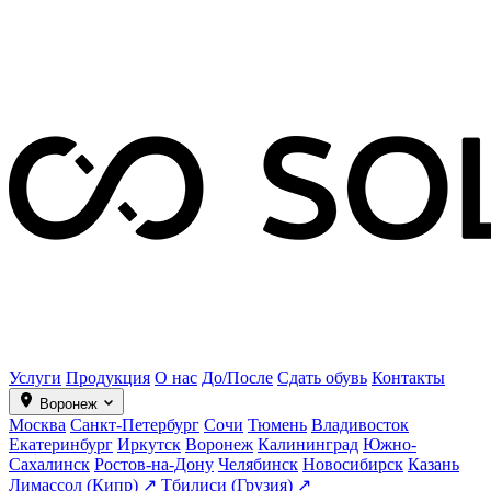
Услуги
Продукция
О нас
До/После
Сдать обувь
Контакты
Воронеж
Москва
Санкт-Петербург
Сочи
Тюмень
Владивосток
Екатеринбург
Иркутск
Воронеж
Калининград
Южно-
Сахалинск
Ростов-на-Дону
Челябинск
Новосибирск
Казань
Лимассол (Кипр) ↗
Тбилиси (Грузия) ↗