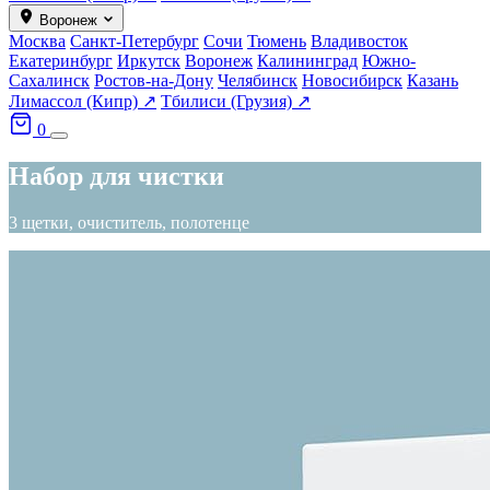
Воронеж
Москва
Санкт-Петербург
Сочи
Тюмень
Владивосток
Екатеринбург
Иркутск
Воронеж
Калининград
Южно-
Сахалинск
Ростов-на-Дону
Челябинск
Новосибирск
Казань
Лимассол (Кипр) ↗
Тбилиси (Грузия) ↗
0
Набор для чистки
3 щетки, очиститель, полотенце