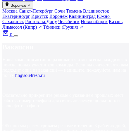
Воронеж
Москва
Санкт-Петербург
Сочи
Тюмень
Владивосток
Екатеринбург
Иркутск
Воронеж
Калининград
Южно-
Сахалинск
Ростов-на-Дону
Челябинск
Новосибирск
Казань
Лимассол (Кипр) ↗
Тбилиси (Грузия) ↗
0
Вакансии
Наша
компания
активно
развивается
и
мы
всегда
находимся
в
поиске
новых
участников
команды.
Если
вы
считаете,
что
вам
подходит
одна
из
вакансий
—
напишите,
пожалуйста,
нам
на
почту
hr@solefresh.ru
Обязательно
прикрепите
резюме
с
указанием
прошлых
мест
работы,
номер
телефона
для
связи,
желаемую
должность
и
свою
фотографию.
Обычно
мы
рассматриваем
резюме
в
течение
3
рабочих
дней,
мы
обязательно
ответим
вам
на
почту
или
пригласим
на