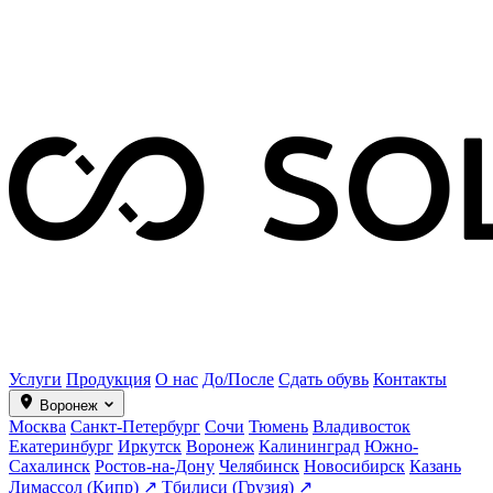
Услуги
Продукция
О нас
До/После
Сдать обувь
Контакты
Воронеж
Москва
Санкт-Петербург
Сочи
Тюмень
Владивосток
Екатеринбург
Иркутск
Воронеж
Калининград
Южно-
Сахалинск
Ростов-на-Дону
Челябинск
Новосибирск
Казань
Лимассол (Кипр) ↗
Тбилиси (Грузия) ↗